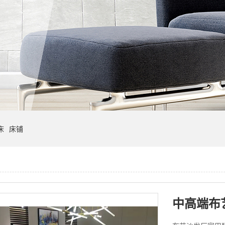
床
床铺
中高端布